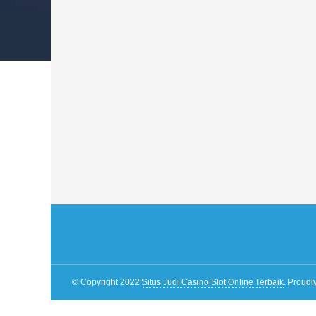
© Copyright 2022
Situs Judi Casino Slot Online Terbaik
.
Proudl