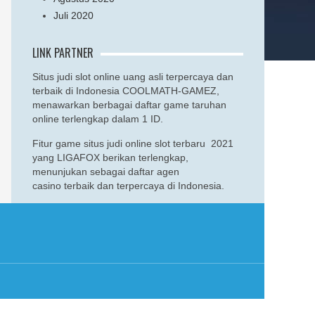
Juli 2020
LINK PARTNER
Situs judi slot online uang asli terpercaya dan
terbaik di Indonesia COOLMATH-GAMEZ,
menawarkan berbagai daftar game taruhan
online terlengkap dalam 1 ID.
Fitur game situs judi online slot terbaru 2021
yang LIGAFOX berikan terlengkap,
menunjukan sebagai daftar agen
casino terbaik dan terpercaya di Indonesia.