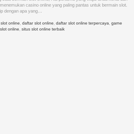
 menemukan casino online yang paling pantas untuk bermain slot.
irip dengan apa yang…
slot online
,
daftar slot online
,
daftar slot online terpercaya
,
game
 slot online
,
situs slot online terbaik