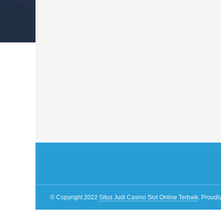
© Copyright 2022
Situs Judi Casino Slot Online Terbaik
.
Proudl