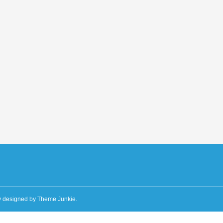
y designed by Theme Junkie.