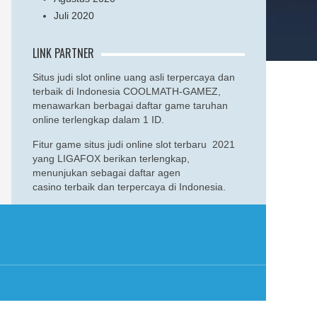
Juli 2020
LINK PARTNER
Situs judi slot online uang asli terpercaya dan
terbaik di Indonesia COOLMATH-GAMEZ,
menawarkan berbagai daftar game taruhan
online terlengkap dalam 1 ID.
Fitur game situs judi online slot terbaru 2021
yang LIGAFOX berikan terlengkap,
menunjukan sebagai daftar agen
casino terbaik dan terpercaya di Indonesia.