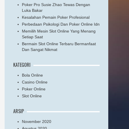
Poker Pro Susie Zhao Tewas Dengan
Luka Bakar
Kesalahan Pemain Poker Profesional
Perbedaan Psikologi Dan Poker Online Idn
Memilih Mesin Slot Online Yang Menang
Setiap Saat
Bermain Slot Online Terbaru Bermanfaat
Dan Sangat Nikmat
KATEGORI
Bola Online
Casino Online
Poker Online
Slot Online
ARSIP
November 2020
Agustus 2020