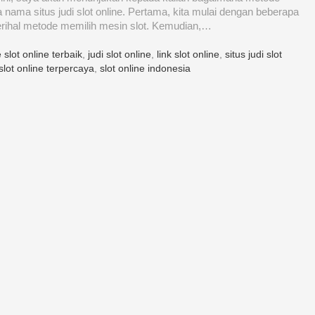
nama situs judi slot online. Pertama, kita mulai dengan beberapa
perihal metode memilih mesin slot. Kemudian,…
slot online terbaik
,
judi slot online
,
link slot online
,
situs judi slot
 slot online terpercaya
,
slot online indonesia