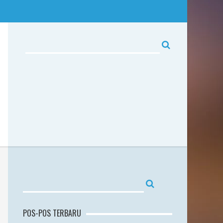
POS-POS TERBARU