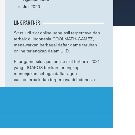
Juli 2020
LINK PARTNER
Situs judi slot online uang asli terpercaya dan
terbaik di Indonesia COOLMATH-GAMEZ,
menawarkan berbagai daftar game taruhan
online terlengkap dalam 1 ID.
Fitur game situs judi online slot terbaru 2021
yang LIGAFOX berikan terlengkap,
menunjukan sebagai daftar agen
casino terbaik dan terpercaya di Indonesia.