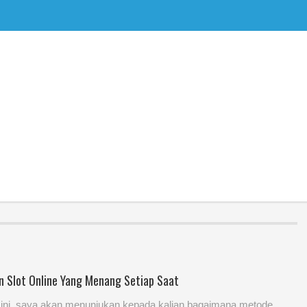
n Slot Online Yang Menang Setiap Saat
l ini, saya akan menunjukan kepada kalian bagaimana metode