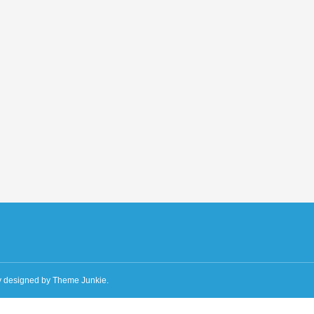
y designed by Theme Junkie.