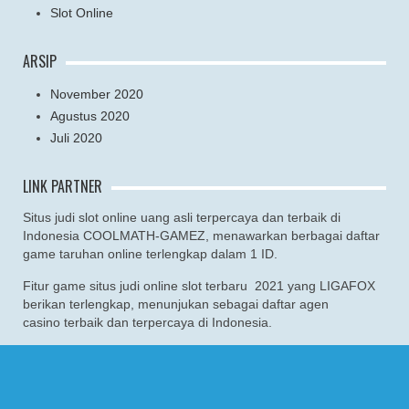
Slot Online
ARSIP
November 2020
Agustus 2020
Juli 2020
LINK PARTNER
Situs judi slot online uang asli terpercaya dan terbaik di
Indonesia COOLMATH-GAMEZ, menawarkan berbagai daftar
game taruhan online terlengkap dalam 1 ID.
Fitur game situs judi online slot terbaru 2021 yang LIGAFOX
berikan terlengkap, menunjukan sebagai daftar agen
casino terbaik dan terpercaya di Indonesia.