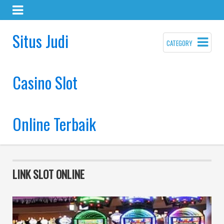
Situs Judi
CATEGORY
Casino Slot
Online Terbaik
LINK SLOT ONLINE