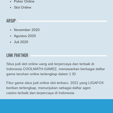
Poker Online
Slot Online
ARSIP
November 2020
Agustus 2020
Juli 2020
LINK PARTNER
Situs judi slot online uang asli terpercaya dan terbaik di
Indonesia COOLMATH-GAMEZ, menawarkan berbagai daftar
game taruhan online terlengkap dalam 1 ID.
Fitur game situs judi online slot terbaru 2021 yang LIGAFOX
berikan terlengkap, menunjukan sebagai daftar agen
casino terbaik dan terpercaya di Indonesia.