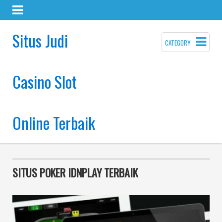
Situs Judi
CATEGORY
Casino Slot
Online Terbaik
SITUS POKER IDNPLAY TERBAIK