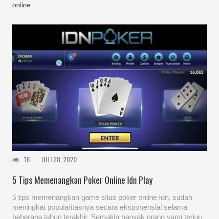
online
18
JULI 28, 2020
5 Tips Memenangkan Poker Online Idn Play
5 tips memenangkan game situs poker online Idn, sudah
meningkat popularitasnya secara eksponensial selama
beberapa tahun terakhir. Semakin banyak orang yang terjun