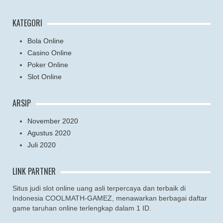
KATEGORI
Bola Online
Casino Online
Poker Online
Slot Online
ARSIP
November 2020
Agustus 2020
Juli 2020
LINK PARTNER
Situs judi slot online uang asli terpercaya dan terbaik di
Indonesia COOLMATH-GAMEZ, menawarkan berbagai daftar
game taruhan online terlengkap dalam 1 ID.