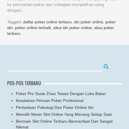
ke permainan poker dan sebagian menjadikan uang
dengan…
Tagged:
daftar poker online terbaru
,
idn poker online
,
poker
idn
,
poker online terbaik
,
situs idn poker online
,
situs poker
terbaru
POS-POS TERBARU
Poker Pro Susie Zhao Tewas Dengan Luka Bakar
Kesalahan Pemain Poker Profesional
Perbedaan Psikologi Dan Poker Online Idn
Memilih Mesin Slot Online Yang Menang Setiap Saat
Bermain Slot Online Terbaru Bermanfaat Dan Sangat
Nikmat