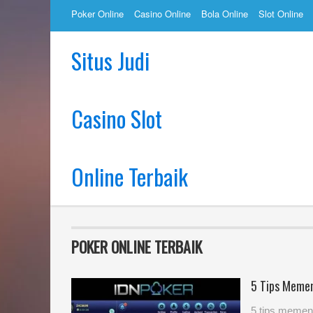
Poker Online
Casino Online
Bola Online
Slot Online
Situs Judi
Casino Slot
Online Terbaik
POKER ONLINE TERBAIK
5 Tips Memen
5 tips memen