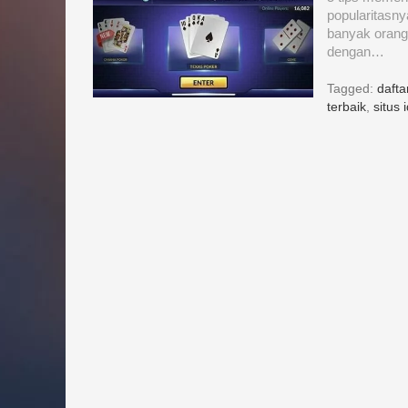
popularitasn
banyak orang
dengan…
Tagged:
dafta
terbaik
,
situs 