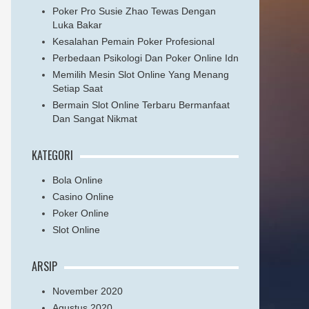
Poker Pro Susie Zhao Tewas Dengan
Luka Bakar
Kesalahan Pemain Poker Profesional
Perbedaan Psikologi Dan Poker Online Idn
Memilih Mesin Slot Online Yang Menang
Setiap Saat
Bermain Slot Online Terbaru Bermanfaat
Dan Sangat Nikmat
KATEGORI
Bola Online
Casino Online
Poker Online
Slot Online
ARSIP
November 2020
Agustus 2020