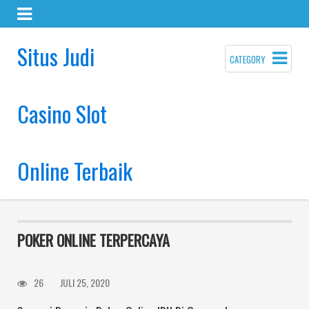
Situs Judi
CATEGORY
Casino Slot
Online Terbaik
POKER ONLINE TERPERCAYA
26
JULI 25, 2020