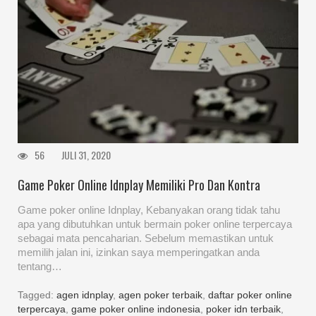
56
JULI 31, 2020
Game Poker Online Idnplay Memiliki Pro Dan Kontra
Game poker online Idnplay, Kebanyakan orang tidak tahu
apa yang dibutuhkan untuk bermain poker online terpercaya
sebagai mata pencaharian. Sebelum memastikan untuk
memilih jalan ini, izinkan saya memperingatkan anda
tentang…
Tagged:
agen idnplay
,
agen poker terbaik
,
daftar poker online
terpercaya
,
game poker online indonesia
,
poker idn terbaik
,