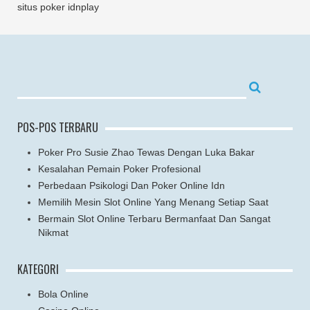
situs poker idnplay
POS-POS TERBARU
Poker Pro Susie Zhao Tewas Dengan Luka Bakar
Kesalahan Pemain Poker Profesional
Perbedaan Psikologi Dan Poker Online Idn
Memilih Mesin Slot Online Yang Menang Setiap Saat
Bermain Slot Online Terbaru Bermanfaat Dan Sangat
Nikmat
KATEGORI
Bola Online