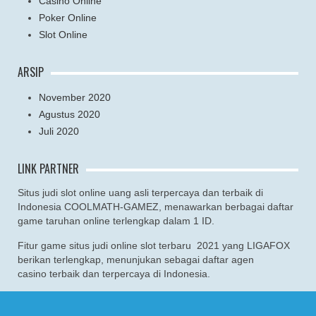
Casino Online
Poker Online
Slot Online
ARSIP
November 2020
Agustus 2020
Juli 2020
LINK PARTNER
Situs judi slot online uang asli terpercaya dan terbaik di
Indonesia COOLMATH-GAMEZ, menawarkan berbagai daftar
game taruhan online terlengkap dalam 1 ID.
Fitur game situs judi online slot terbaru 2021 yang LIGAFOX
berikan terlengkap, menunjukan sebagai daftar agen
casino terbaik dan terpercaya di Indonesia.