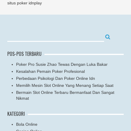
situs poker idnplay
POS-POS TERBARU
Poker Pro Susie Zhao Tewas Dengan Luka Bakar
Kesalahan Pemain Poker Profesional
Perbedaan Psikologi Dan Poker Online Idn
Memilih Mesin Slot Online Yang Menang Setiap Saat
Bermain Slot Online Terbaru Bermanfaat Dan Sangat
Nikmat
KATEGORI
Bola Online