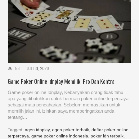
56
JULI 31, 2020
Game Poker Online Idnplay Memiliki Pro Dan Kontra
Game poker online Idnplay, Kebanyakan orang tidak tahu
apa yang dibutuhkan untuk bermain poker online terpercaya
sebagai mata pencaharian. Sebelum memastikan untuk
memilih jalan ini, izinkan saya memperingatkan anda
tentang…
Tagged:
agen idnplay
,
agen poker terbaik
,
daftar poker online
terpercaya
,
game poker online indonesia
,
poker idn terbaik
,