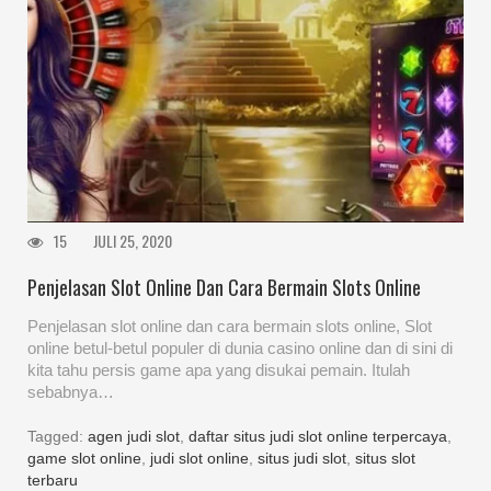
15
JULI 25, 2020
Penjelasan Slot Online Dan Cara Bermain Slots Online
Penjelasan slot online dan cara bermain slots online, Slot
online betul-betul populer di dunia casino online dan di sini di
kita tahu persis game apa yang disukai pemain. Itulah
sebabnya…
Tagged:
agen judi slot
,
daftar situs judi slot online terpercaya
,
game slot online
,
judi slot online
,
situs judi slot
,
situs slot
terbaru