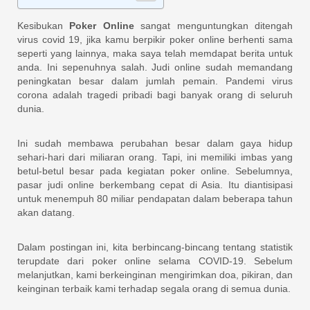
Kesibukan
Poker Online
sangat menguntungkan ditengah
virus covid 19, jika kamu berpikir poker online berhenti sama
seperti yang lainnya, maka saya telah memdapat berita untuk
anda. Ini sepenuhnya salah. Judi online sudah memandang
peningkatan besar dalam jumlah pemain. Pandemi virus
corona adalah tragedi pribadi bagi banyak orang di seluruh
dunia.
Ini sudah membawa perubahan besar dalam gaya hidup
sehari-hari dari miliaran orang. Tapi, ini memiliki imbas yang
betul-betul besar pada kegiatan poker online. Sebelumnya,
pasar judi online berkembang cepat di Asia. Itu diantisipasi
untuk menempuh 80 miliar pendapatan dalam beberapa tahun
akan datang.
Dalam postingan ini, kita berbincang-bincang tentang statistik
terupdate dari poker online selama COVID-19. Sebelum
melanjutkan, kami berkeinginan mengirimkan doa, pikiran, dan
keinginan terbaik kami terhadap segala orang di semua dunia.