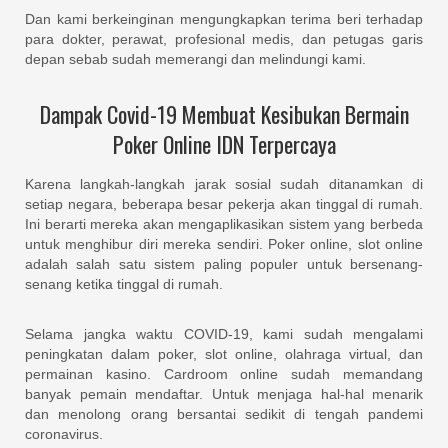
Dan kami berkeinginan mengungkapkan terima beri terhadap
para dokter, perawat, profesional medis, dan petugas garis
depan sebab sudah memerangi dan melindungi kami.
Dampak Covid-19 Membuat Kesibukan Bermain
Poker Online IDN Terpercaya
Karena langkah-langkah jarak sosial sudah ditanamkan di
setiap negara, beberapa besar pekerja akan tinggal di rumah.
Ini berarti mereka akan mengaplikasikan sistem yang berbeda
untuk menghibur diri mereka sendiri. Poker online, slot online
adalah salah satu sistem paling populer untuk bersenang-
senang ketika tinggal di rumah.
Selama jangka waktu COVID-19, kami sudah mengalami
peningkatan dalam poker, slot online, olahraga virtual, dan
permainan kasino. Cardroom online sudah memandang
banyak pemain mendaftar. Untuk menjaga hal-hal menarik
dan menolong orang bersantai sedikit di tengah pandemi
coronavirus.