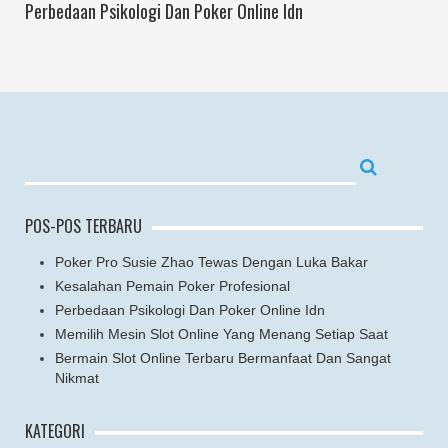
Perbedaan Psikologi Dan Poker Online Idn
POS-POS TERBARU
Poker Pro Susie Zhao Tewas Dengan Luka Bakar
Kesalahan Pemain Poker Profesional
Perbedaan Psikologi Dan Poker Online Idn
Memilih Mesin Slot Online Yang Menang Setiap Saat
Bermain Slot Online Terbaru Bermanfaat Dan Sangat
Nikmat
KATEGORI