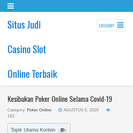
Situs Judi
CATEGORY
Casino Slot
Online Terbaik
Kesibukan Poker Online Selama Covid-19
Category:
Poker Online
AGUSTUS 5, 2020
162
Topik Utama Konten